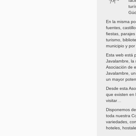
faci
turí
Gúd
En la misma po
fuentes, castill
fiestas, parajes
turismo, bibli
municipio y por 
Esta web está p
Javalambre, la
Asociación de 
Javalambre, uni
un mayor potenc
Desde esta Aso
que existen en 
visitar…
Disponemos de 
toda nuestra Co
variedades, com
hoteles, hostale