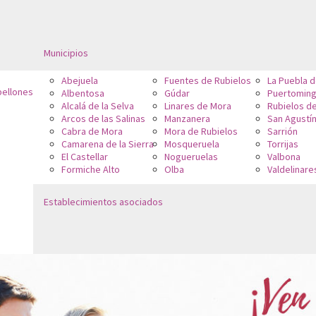
Municipios
Abejuela
Fuentes de Rubielos
La Puebla 
bellones
Albentosa
Gúdar
Puertoming
Alcalá de la Selva
Linares de Mora
Rubielos d
Arcos de las Salinas
Manzanera
San Agustí
Cabra de Mora
Mora de Rubielos
Sarrión
Camarena de la Sierra
Mosqueruela
Torrijas
El Castellar
Nogueruelas
Valbona
Formiche Alto
Olba
Valdelinare
Establecimientos asociados