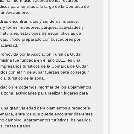
litar la información acerca de los recursos
sticos para familias a lo largo de la Comarca de
ar Javalambre.
drás encontrar rutas y senderos, museos,
os y torres, miradores, parques, actividades y
 naturales, estaciones de esquí, oficinas de
otecas… todo preparado con buscadores por
actividad.
romovida por la Asociación Turística Gudar
 misma fue fundada en el año 2011, es una
empresarios turísticos de la Comarca de Gudar
dos con el fin de aunar fuerzas para conseguir
ial turístico de la zona.
ciación le podemos informar de los alojamientos
la zona, actividades para realizar, lugares para
una gran variedad de alojamientos alrededor e
marca, entre los que puede encontrar diferentes
o camping, apartamentos turísticos, balnearios,
s, casas rurales...