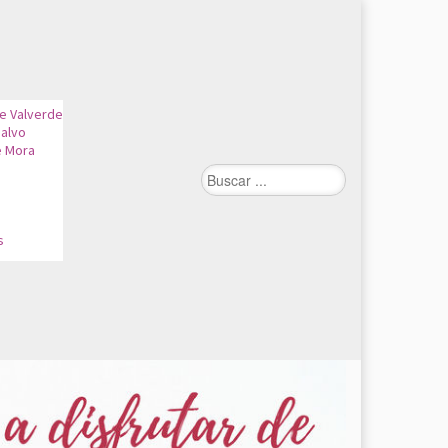
de Valverde
alvo
e Mora
n
s